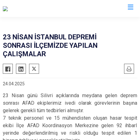
İstanbul
23 NİSAN İSTANBUL DEPREMİ
SONRASI İLÇEMİZDE YAPILAN
Adalar
Fatih
Sultanbeyli
ÇALIŞMALAR
Avcılar
Gaziosmanpaşa
Tuzla
Bağcılar
Güngören
Ümraniye
Bahçelievler
Kadıköy
Üsküdar
24.04.2025
Bakırköy
Kağıthane
Zeytinburnu
23 Nisan günü Silivri açıklarında meydana gelen deprem
Bayrampaşa
Kartal
Arnavutköy
sonrası AFAD ekiplerimiz ivedi olarak görevlerinin başına
Beşiktaş
Küçükçekmece
Ataşehir
gelerek gerekli tüm tedbirleri almıştır.
Beykoz
Maltepe
Başakşehir
7 teknik personel ve 15 mühendisten oluşan hasar tespit
ekibi İlçe AFAD Koordinasyon Merkezine gelen 92 ihbarI
Beyoğlu
Pendik
Beylikdüzü
yerinde değerlendirilmiş ve riskli olduğu tespit edilen 1
Büyükçekmece
Sarıyer
Çekmeköy