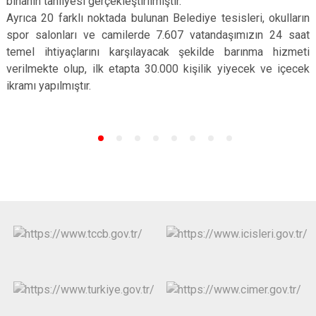
binanın tahliyesi gerçekleştirilmiştir.
Çatalca
Şile
Esenyurt
Ayrıca 20 farklı noktada bulunan Belediye tesisleri, okulların
spor salonları ve camilerde 7.607 vatandaşımızın 24 saat
Esenler
Silivri
Sancaktepe
temel ihtiyaçlarını karşılayacak şekilde barınma hizmeti
Eyüpsultan
Şişli
Sultangazi
verilmekte olup, ilk etapta 30.000 kişilik yiyecek ve içecek
ikramı yapılmıştır.