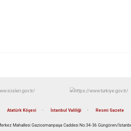
Beykoz
Beyoğlu
Büyükçekme
Çatalca
Esenler
Eyüpsultan
Atatürk Köşesi
İstanbul Valiliği
Resmi Gazete
erkez Mahallesi Gaziosmanpaşa Caddesi No:34-36 Güngören/İstanb