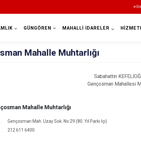
e-De
MLIK
GÜNGÖREN
MAHALLİ İDARELER
HİZMET
İstanbul
sman Mahalle Muhtarlığı
Adalar
Sabahattin KEFELİO
Avcılar
Gençosman Mahallesi M
Bağcılar
Bahçelievler
çosman Mahalle Muhtarlığı
Bakırköy
Bayrampaşa
Gençosman Mah. Uzay Sok. No:29 (80. Yıl Parkı İçi)
212 611 6400
Beşiktaş