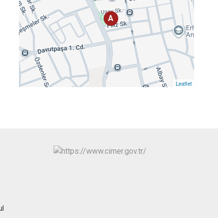
Maltepe
Başakşehir
Pendik
Beylikdüzü
A
ce
Sarıyer
Çekmeköy
Şile
Esenyurt
Silivri
Sancaktepe
Şişli
Sultangazi
Leaflet
ul