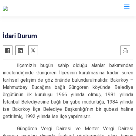
İstanbul
İdari Durum
Adalar
Fatih
Sultanbeyli
Avcılar
Gaziosmanpaşa
Tuzla
İlçemizin bugün sahip olduğu alanlar bakımından
Bağcılar
Güngören
Ümraniye
incelendiğinde Güngören İlçesinin kurulmasına kadar süren
Bahçelievler
Kadıköy
Üsküdar
tarihsel gelişim de göz önünde bulundurulmalıdır. Bakırköy –
Bakırköy
Kağıthane
Zeytinburnu
Mahmutbey Bucağına bağlı Güngören köyünde Belediye
örgütünün ilk kuruluşu 1966 yılında olmuş, 1981 yılında
Bayrampaşa
Kartal
Arnavutköy
İstanbul Belediyesine bağlı bir şube müdürlüğü, 1984 yılında
Beşiktaş
Küçükçekmece
Ataşehir
ise Bakırköy İlçe Belediye Başkanlığı’nın bir şubesi haline
Beykoz
Maltepe
Başakşehir
getirilmiş, 1992 yılında ise ilçe yapılmıştır.
Beyoğlu
Pendik
Beylikdüzü
Güngören Vergi Dairesi ve Merter Vergi Dairesi
Büyükçekmece
Sarıyer
Çekmeköy
ilçemiz sınırları dışında faaliyet göstermekte olup, bunun