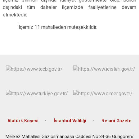
Çatalca
Şile
Esenyurt
dışındaki tüm daireler ilçemizde faaliyetlerine devam
etmektedir.
Esenler
Silivri
Sancaktepe
Eyüpsultan
Şişli
Sultangazi
İlçemiz 11 mahalleden müteşekkildir.
Atatürk Köşesi
İstanbul Valiliği
Resmi Gazete
Merkez Mahallesi Gaziosmanpaşa Caddesi No:34-36 Güngören/