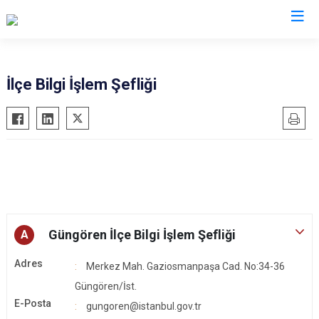
İstanbul
İlçe Bilgi İşlem Şefliği
Adalar
Fatih
Sultanbeyli
Avcılar
Gaziosmanpaşa
Tuzla
Bağcılar
Güngören
Ümraniye
Bahçelievler
Kadıköy
Üsküdar
Bakırköy
Kağıthane
Zeytinburnu
Bayrampaşa
Kartal
Arnavutköy
Güngören İlçe Bilgi İşlem Şefliği
A
Beşiktaş
Küçükçekmece
Ataşehir
Adres
Beykoz
Maltepe
Başakşehir
Merkez Mah. Gaziosmanpaşa Cad. No:34-36
Güngören/İst.
Beyoğlu
Pendik
Beylikdüzü
E-Posta
gungoren@istanbul.gov.tr
Büyükçekmece
Sarıyer
Çekmeköy