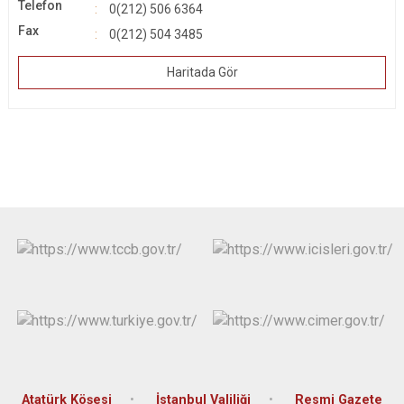
Telefon
0(212) 506 6364
Çatalca
Şile
Esenyurt
Fax
0(212) 504 3485
Esenler
Silivri
Sancaktepe
Eyüpsultan
Şişli
Haritada Gör
Sultangazi
Atatürk Köşesi
İstanbul Valiliği
Resmi Gazete