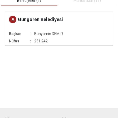
Belediyeler (1)
Muhtarliklar (11)
Çatalca
Şile
Esenyurt
Esenler
Silivri
Sancaktepe
Güngören Belediyesi
A
Eyüpsultan
Şişli
Sultangazi
Başkan
Bünyamin DEMİR
Nüfus
251.242