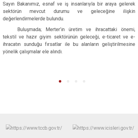
Sayın Bakanımız, esnaf ve iş insanlarıyla bir araya gelerek
Çatalca
Şile
Esenyurt
sektörün mevcut durumu ve geleceğine ilişkin
Esenler
Silivri
Sancaktepe
değerlendirmelerde bulundu.
Eyüpsultan
Şişli
Sultangazi
Buluşmada; Merter’in üretim ve ihracattaki önemi,
tekstil ve hazır giyim sektörünün geleceği, e-ticaret ve e-
ihracatın sunduğu fırsatlar ile bu alanların geliştirilmesine
yönelik çalışmalar ele alındı.