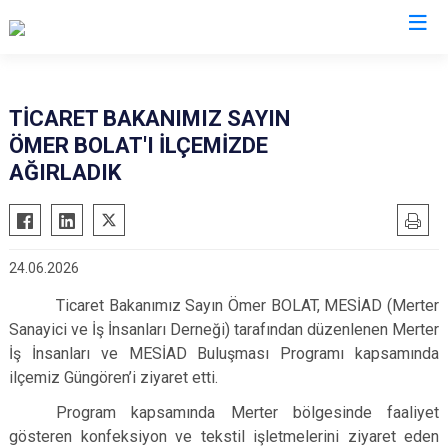
İstanbul
TİCARET BAKANIMIZ SAYIN
ÖMER BOLAT'I İLÇEMİZDE
Adalar
Fatih
Sultanbeyli
AĞIRLADIK
Avcılar
Gaziosmanpaşa
Tuzla
Bağcılar
Güngören
Ümraniye
Bahçelievler
Kadıköy
Üsküdar
24.06.2026
Bakırköy
Kağıthane
Zeytinburnu
Ticaret Bakanımız Sayın Ömer BOLAT, MESİAD (Merter
Bayrampaşa
Kartal
Arnavutköy
Sanayici ve İş İnsanları Derneği) tarafından düzenlenen Merter
Beşiktaş
Küçükçekmece
Ataşehir
İş İnsanları ve MESİAD Buluşması Programı kapsamında
Beykoz
Maltepe
Başakşehir
ilçemiz Güngören’i ziyaret etti.
Beyoğlu
Pendik
Beylikdüzü
Program kapsamında Merter bölgesinde faaliyet
Büyükçekmece
gösteren konfeksiyon ve tekstil işletmelerini ziyaret eden
Sarıyer
Çekmeköy