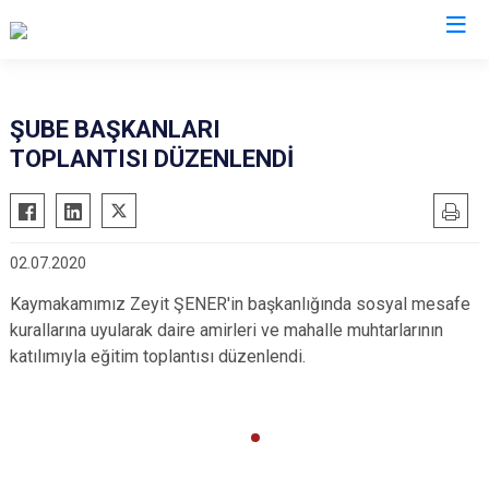
İstanbul
ŞUBE BAŞKANLARI
TOPLANTISI DÜZENLENDİ
Adalar
Fatih
Sultanbeyli
Avcılar
Gaziosmanpaşa
Tuzla
Bağcılar
Güngören
Ümraniye
02.07.2020
Bahçelievler
Kadıköy
Üsküdar
Kaymakamımız Zeyit ŞENER'in başkanlığında sosyal mesafe
Bakırköy
Kağıthane
Zeytinburnu
kurallarına uyularak daire amirleri ve mahalle muhtarlarının
Bayrampaşa
Kartal
Arnavutköy
katılımıyla eğitim toplantısı düzenlendi.
Beşiktaş
Küçükçekmece
Ataşehir
Beykoz
Maltepe
Başakşehir
Beyoğlu
Pendik
Beylikdüzü
Büyükçekmece
Sarıyer
Çekmeköy