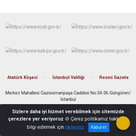
Çatalca
Şile
Esenyurt
Esenler
Silivri
Sancaktepe
Eyüpsultan
Şişli
Sultangazi
Atatürk Köşesi
İstanbul Valiliği
Resmi Gazete
Merkez Mahallesi Gaziosmanpaşa Caddesi No:34-36 Güngören/
İstanbul
Tel: 0(212) 506 6364 Faks: 0(212) 504 3485 E-posta:
Sizlere daha iyi hizmet verebilmek için sitemizde
gungoren@istanbul.gov.tr
çerezlere yer veriyoruz
🍪 Çerez politikamız hakkında
bilgi edinmek için
tıklayınız
Kabul et